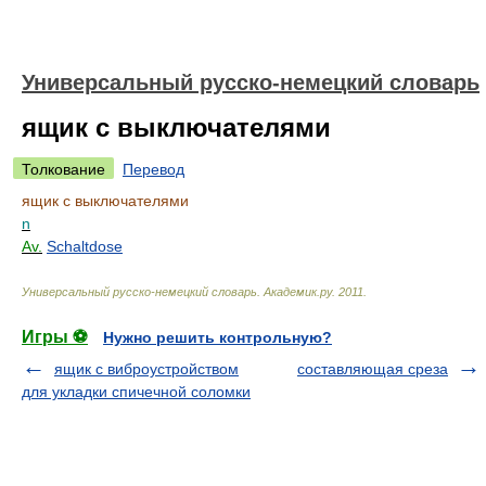
Универсальный русско-немецкий словарь
ящик с выключателями
Толкование
Перевод
ящик с выключателями
n
Av.
Schaltdose
Универсальный русско-немецкий словарь
.
Академик.ру
.
2011
.
Игры ⚽
Нужно решить контрольную?
ящик с виброустройством
составляющая среза
для укладки спичечной соломки